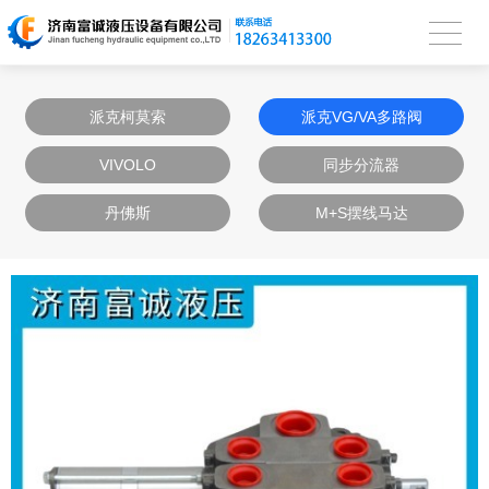
派克柯莫索
派克VG/VA多路阀
VIVOLO
同步分流器
丹佛斯
M+S摆线马达