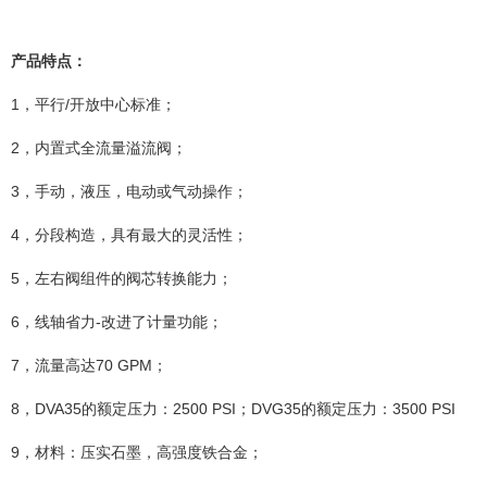
产品特点：
1
，平行
/
开放中心标准；
2
，内置式全流量溢流阀；
3
，手动，液压，电动或气动操作；
4
，分段构造，具有最大的灵活性；
5
，左右阀组件的阀芯转换能力；
6
，线轴省力
-
改进了计量功能；
7
，流量高达
70 GPM
；
8
，
DVA35
的额定压力：
2500 PSI
；
DVG35
的额定压力：
3500 PSI
9
，材料：压实石墨，高强度铁合金；